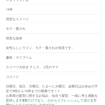
14年
得意なイメージ
モテ・愛され
得意な技術
女性らしいライン、モテ・愛されが得意です。
趣味・マイブーム
スイーツ大好き テニス、 2児のママ
コメント
日曜日、祝日、月曜日、たまーに火曜日、金曜日はお休みの予
定で9時から16時までの勤務です！✁
お客様の髪型に関するお悩み、似合う髪型、一緒に考え感動を
提供します❣️髪だけでなく、心からリフレッシュして頂ける空
間づくりを心がけています(*´꒳`*)