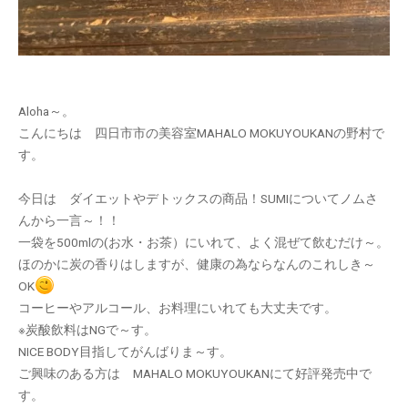
Aloha～。
こんにちは 四日市市の美容室MAHALO MOKUYOUKANの野村で
す。
今日は ダイエットやデトックスの商品！SUMIについてノムさ
んから一言～！！
一袋を500mlの(お水・お茶）にいれて、よく混ぜて飲むだけ～。
ほのかに炭の香りはしますが、健康の為ならなんのこれしき～
OK
コーヒーやアルコール、お料理にいれても大丈夫です。
※炭酸飲料はNGで～す。
NICE BODY目指してがんばりま～す。
ご興味のある方は MAHALO MOKUYOUKANにて好評発売中で
す。