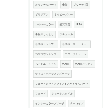
オリジナルパーマ
金髪
ブリーチ1回
ビリジアン
ネイビーブルー
シルバーカラー
髪質改善
HITA
手触りしっとり
クチュール
最高級シャンプー
最高級トリートメント
つやつやシャンプー
コタ クチュール
ヘアドネーション
WAHL
WAHLバリカン
ツイストパーマメンズパーマ
フェードカットとツイストスパイラルパーマ
フェード
ショートスタイル
インナーカラーブリーチ
ターコイズ