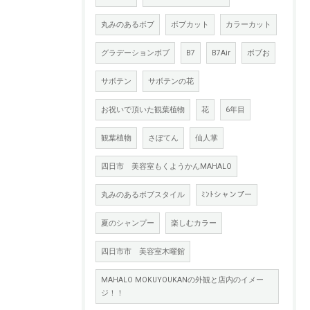
丸みのあるボブ
ボブカット
カラーカット
グラデーションボブ
B7
B7Air
ボブお
サボテン
サボテンの花
お祝いで頂いた観葉植物
花
6年目
観葉植物
さぼてん
仙人掌
四日市 美容室もくようかんMAHALO
丸みのあるボブスタイル
ﾐﾝﾄシャンプー
夏のシャンプー
楽しむカラー
四日市市 美容室木曜館
MAHALO MOKUYOUKANの外観と店内のイメー
ジ！！