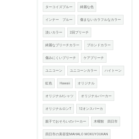
ターコイズブルー
綺麗な色
インナー ブルー
傷まないカラフルなカラー
淡いカラー
2回ブリーチ
綺麗なブリーチカラー
ブロンドカラー
傷みにくいブリーチ
ケアブリーチ
ユニコーン
ユニコーンカラー
ハイトーン
虹色
Hawaii
オリジナル
オリジナルtシャツ
オリジナルパーカー
オリジナルロンT
12オンスパーカ
親子でおそろいのパーカー
木曜館 四日市
四日市の美容室MAHALO MOKUYOUKAN