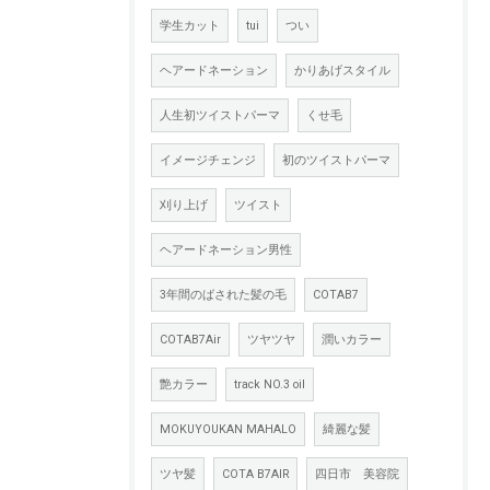
学生カット
tui
つい
ヘアードネーション
かりあげスタイル
人生初ツイストパーマ
くせ毛
イメージチェンジ
初のツイストパーマ
刈り上げ
ツイスト
ヘアードネーション男性
3年間のばされた髪の毛
COTAB7
COTAB7Air
ツヤツヤ
潤いカラー
艶カラー
track NO.3 oil
MOKUYOUKAN MAHALO
綺麗な髪
ツヤ髪
COTA B7AIR
四日市 美容院