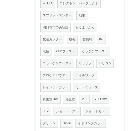
WELLA
コレストン パーフェクト
スプリットエンダー
効果
四日市市の美容室
もくようかん
枝毛カッター
枝毛
智積町
KG
京極
CBDブースト
ケラチンブースト
コラーゲンブースト
サラサラ
ハリコシ
プロケアパウダー
ホイルワーク
レインボーカラー
カラーミューズ
資生堂PRO
資生堂
RED
YELLOW
Blue
ショートヘアー
ショートカット
グリーン
Green
イヤリングカラー