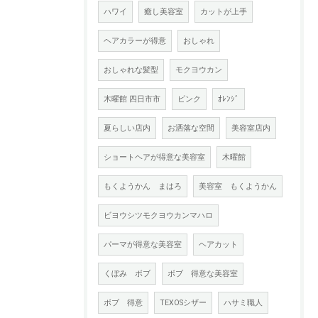
ハワイ
癒し美容室
カットが上手
ヘアカラーが得意
おしゃれ
おしゃれな髪型
モクヨウカン
木曜館 四日市市
ピンク
ｵﾚﾝｼﾞ
夏らしい店内
お洒落な空間
美容室店内
ショートヘアが得意な美容室
木曜館
もくようかん まはろ
美容室 もくようかん
ビヨウシツモクヨウカンマハロ
パーマが得意な美容室
ヘアカット
くぼみ ボブ
ボブ 得意な美容室
ボブ 得意
TEXOSシザー
ハサミ職人