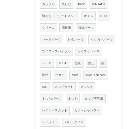
カラフル
楽しむ
track
MAHALO
流さないトリートメント
オイル
NO.3
クリーム
四日市
特殊パーマ
ハードパーマ
針金パーマ
ハリガネパーマ
ツイストスパイラル
ツイストパーマ
パーマ
マハロ
壁画
癒し
絵
油絵
ハサミ
texos
texos_scissors
cota
メンズカット
メッシュ
まつ毛パーマ
まつ毛
まつげ美容液
レディースカット
カラーシャンプー
ハイライト
バレンタイン