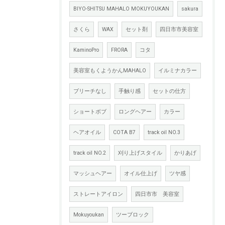
BIYO-SHITSU MAHALO MOKUYOUKAN
sakura
さくら
WAX
セット剤
四日市市美容室
KaminoPro
FRORA
コタ
美容室もくようかんMAHALO
イルミナカラー
ブリーチなし
手触り感
セットの仕方
ショートボブ
ロングヘアー
カラー
ヘアオイル
COTA B7
track oil NO.3
track oil NO.2
刈り上げスタイル
かりあげ
マッシュヘアー
オイル仕上げ
ツヤ感
ストレートアイロン
四日市市 美容室
Mokuyoukan
ツーブロック