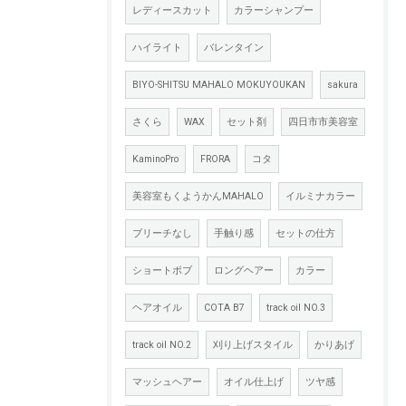
レディースカット
カラーシャンプー
ハイライト
バレンタイン
BIYO-SHITSU MAHALO MOKUYOUKAN
sakura
さくら
WAX
セット剤
四日市市美容室
KaminoPro
FRORA
コタ
美容室もくようかんMAHALO
イルミナカラー
ブリーチなし
手触り感
セットの仕方
ショートボブ
ロングヘアー
カラー
ヘアオイル
COTA B7
track oil NO.3
track oil NO.2
刈り上げスタイル
かりあげ
マッシュヘアー
オイル仕上げ
ツヤ感