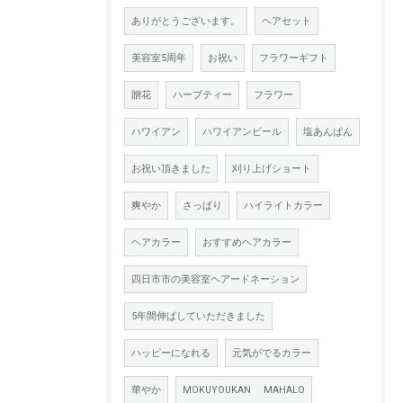
ありがとうございます。
ヘアセット
美容室5周年
お祝い
フラワーギフト
贈花
ハーブティー
フラワー
ハワイアン
ハワイアンビール
塩あんぱん
お祝い頂きました
刈り上げショート
爽やか
さっぱり
ハイライトカラー
ヘアカラー
おすすめヘアカラー
四日市市の美容室ヘアードネーション
5年間伸ばしていただきました
ハッピーになれる
元気がでるカラー
華やか
MOKUYOUKAN MAHALO