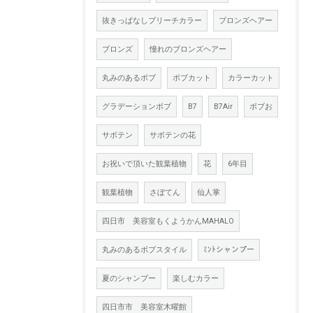
抜きっぱなしブリーチカラー
ブロンズヘアー
ブロンズ
憧れのブロンズヘアー
丸みのあるボブ
ボブカット
カラーカット
グラデーションボブ
B7
B7Air
ボブお
サボテン
サボテンの花
お祝いで頂いた観葉植物
花
6年目
観葉植物
さぼてん
仙人掌
四日市 美容室もくようかんMAHALO
丸みのあるボブスタイル
ﾐﾝﾄシャンプー
夏のシャンプー
楽しむカラー
四日市市 美容室木曜館