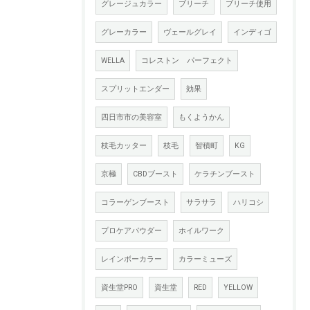
グレージュカラー
ブリーチ
ブリーチ使用
グレーカラー
ヴェールグレイ
インディゴ
WELLA
コレストン パーフェクト
スプリットエンダー
効果
四日市市の美容室
もくようかん
枝毛カッター
枝毛
智積町
KG
京極
CBDブースト
ケラチンブースト
コラーゲンブースト
サラサラ
ハリコシ
プロケアパウダー
ホイルワーク
レインボーカラー
カラーミューズ
資生堂PRO
資生堂
RED
YELLOW