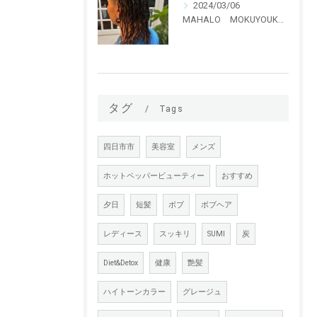
2024/03/06
MAHALO MOKUYOUKAN 特殊パーマ ハリガネパーマ！！
タグ
Tags
四日市市
美容室
メンズ
ホットペッパービューティー
おすすめ
夕日
短髪
ボブ
ボブヘア
レディース
スッキリ
SUMI
炭
Diet&Detox
健康
艶髪
ハイトーンカラー
グレージュ