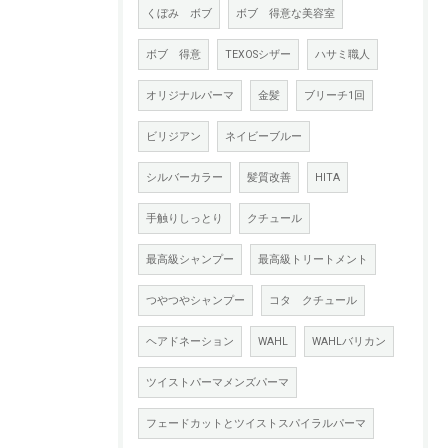
くぼみ ボブ
ボブ 得意な美容室
ボブ 得意
TEXOSシザー
ハサミ職人
オリジナルパーマ
金髪
ブリーチ1回
ビリジアン
ネイビーブルー
シルバーカラー
髪質改善
HITA
手触りしっとり
クチュール
最高級シャンプー
最高級トリートメント
つやつやシャンプー
コタ クチュール
ヘアドネーション
WAHL
WAHLバリカン
ツイストパーマメンズパーマ
フェードカットとツイストスパイラルパーマ