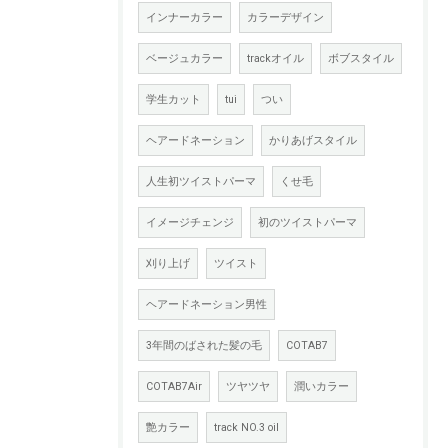
インナーカラー
カラーデザイン
ベージュカラー
trackオイル
ボブスタイル
学生カット
tui
つい
ヘアードネーション
かりあげスタイル
人生初ツイストパーマ
くせ毛
イメージチェンジ
初のツイストパーマ
刈り上げ
ツイスト
ヘアードネーション男性
3年間のばされた髪の毛
COTAB7
COTAB7Air
ツヤツヤ
潤いカラー
艶カラー
track NO.3 oil