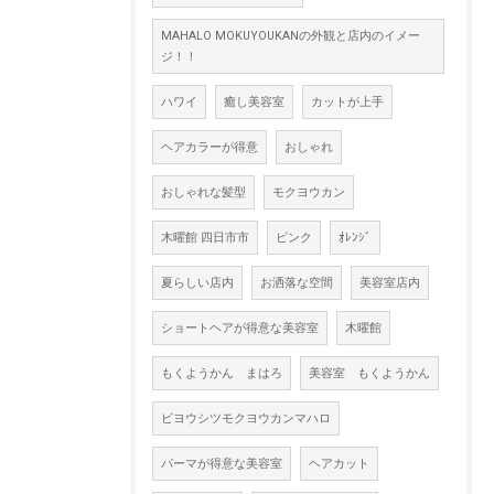
MAHALO MOKUYOUKANの外観と店内のイメー
ジ！！
ハワイ
癒し美容室
カットが上手
ヘアカラーが得意
おしゃれ
おしゃれな髪型
モクヨウカン
木曜館 四日市市
ピンク
ｵﾚﾝｼﾞ
夏らしい店内
お洒落な空間
美容室店内
ショートヘアが得意な美容室
木曜館
もくようかん まはろ
美容室 もくようかん
ビヨウシツモクヨウカンマハロ
パーマが得意な美容室
ヘアカット