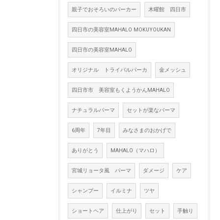
親子でおそろいのパーカー
木曜館 四日市
四日市の美容室MAHALO MOKUYOUKAN
四日市の美容室MAHALO
オリジナル トライバルパーカ
金メッシュ
四日市市 美容室もくようかんMAHALO
ナチュラルパーマ
セットが楽なパーマ
6周年
7年目
みなさまのおかげで
ありがとう
MAHALO（マハロ）
宮城リョータ風 パーマ
ダメージ
ケア
シャンプー
イルミナ
ツヤ
ショートヘア
仕上がり
セット
手触り