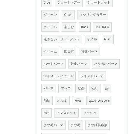
Blue
ショートヘアー
ショートカット
グリーン
Green
イヤリングカラー
カラフル
楽しむ
track
MAHALO
流さないトリートメント
オイル
NO.3
クリーム
四日市
特殊パーマ
ハードパーマ
針金パーマ
ハリガネパーマ
ツイストスパイラル
ツイストパーマ
パーマ
マハロ
壁画
癒し
絵
油絵
ハサミ
texos
texos_scissors
cota
メンズカット
メッシュ
まつ毛パーマ
まつ毛
まつげ美容液