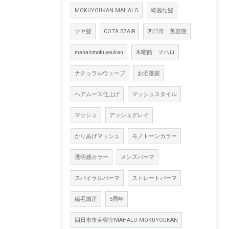
MOKUYOUKAN MAHALO
綺麗な髪
ツヤ髪
COTA B7AIR
四日市 美容院
mahalomokuyoukan
木曜館 マハロ
ナチュラルウェーブ
お洒落髪
ヘアムース仕上げ
マッシュスタイル
マッシュ
アッシュグレイ
かりあげマッシュ
モノトーンカラー
透明感カラー
メンズパーマ
スパイラルパーマ
ストレートパーマ
縮毛矯正
5周年
四日市市美容室MAHALO MOKUYOUKAN