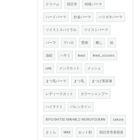
クリーム
四日市
特殊パーマ
ハードパーマ
針金パーマ
ハリガネパーマ
ツイストスパイラル
ツイストパーマ
パーマ
マハロ
壁画
癒し
絵
油絵
ハサミ
texos
texos_scissors
cota
メンズカット
メッシュ
まつ毛パーマ
まつ毛
まつげ美容液
レディースカット
カラーシャンプー
ハイライト
バレンタイン
BIYO-SHITSU MAHALO MOKUYOUKAN
sakura
さくら
WAX
セット剤
四日市市美容室