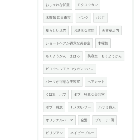
おしゃれな髪型
モクヨウカン
木曜館 四日市市
ピンク
ｵﾚﾝｼﾞ
夏らしい店内
お洒落な空間
美容室店内
ショートヘアが得意な美容室
木曜館
もくようかん まはろ
美容室 もくようかん
ビヨウシツモクヨウカンマハロ
パーマが得意な美容室
ヘアカット
くぼみ ボブ
ボブ 得意な美容室
ボブ 得意
TEXOSシザー
ハサミ職人
オリジナルパーマ
金髪
ブリーチ1回
ビリジアン
ネイビーブルー