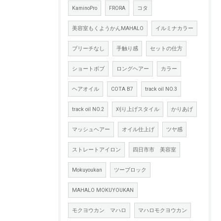
KaminoPro
FRORA
コタ
美容室もくようかんMAHALO
イルミナカラー
ブリーチなし
手触り感
セットの仕方
ショートボブ
ロングヘアー
カラー
ヘアオイル
COTA B7
track oil NO.3
track oil NO.2
刈り上げスタイル
かりあげ
マッシュヘアー
オイル仕上げ
ツヤ感
ストレートアイロン
四日市市 美容室
Mokuyoukan
ツーブロック
MAHALO MOKUYOUKAN
モクヨウカン マハロ
マハロモクヨウカン