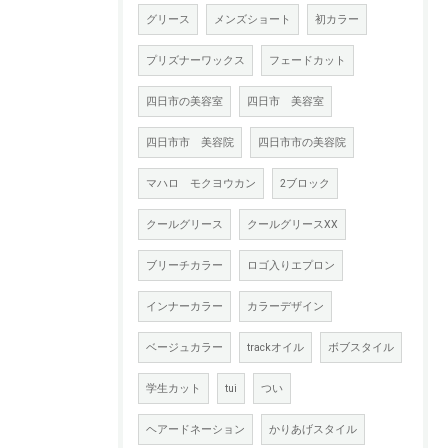
グリース
メンズショート
初カラー
プリズナーワックス
フェードカット
四日市の美容室
四日市 美容室
四日市市 美容院
四日市市の美容院
マハロ モクヨウカン
2ブロック
クールグリース
クールグリースXX
ブリーチカラー
ロゴ入りエプロン
インナーカラー
カラーデザイン
ベージュカラー
trackオイル
ボブスタイル
学生カット
tui
つい
ヘアードネーション
かりあげスタイル