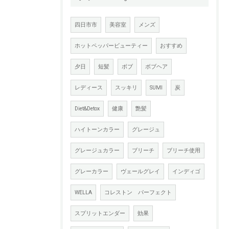
四日市市
美容室
メンズ
ホットペッパービューティー
おすすめ
夕日
短髪
ボブ
ボブヘア
レディース
スッキリ
SUMI
炭
Diet&Detox
健康
艶髪
ハイトーンカラー
グレージュ
グレージュカラー
ブリーチ
ブリーチ使用
グレーカラー
ヴェールグレイ
インディゴ
WELLA
コレストン パーフェクト
スプリットエンダー
効果