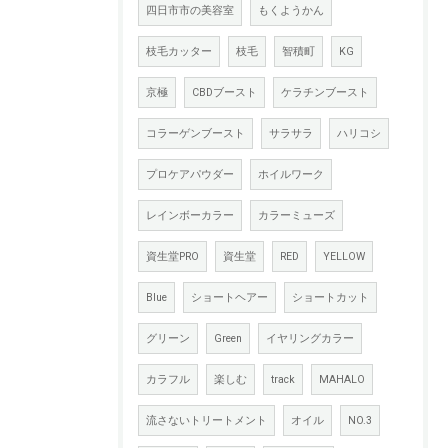
四日市市の美容室
もくようかん
枝毛カッター
枝毛
智積町
KG
京極
CBDブースト
ケラチンブースト
コラーゲンブースト
サラサラ
ハリコシ
プロケアパウダー
ホイルワーク
レインボーカラー
カラーミューズ
資生堂PRO
資生堂
RED
YELLOW
Blue
ショートヘアー
ショートカット
グリーン
Green
イヤリングカラー
カラフル
楽しむ
track
MAHALO
流さないトリートメント
オイル
NO.3