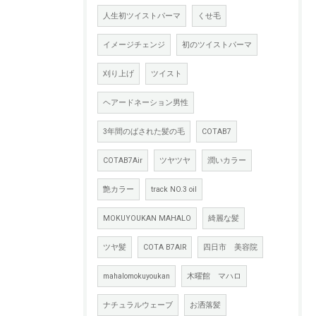
人生初ツイストパーマ
くせ毛
イメージチェンジ
初のツイストパーマ
刈り上げ
ツイスト
ヘアードネーション男性
3年間のばされた髪の毛
COTAB7
COTAB7Air
ツヤツヤ
潤いカラー
艶カラー
track NO.3 oil
MOKUYOUKAN MAHALO
綺麗な髪
ツヤ髪
COTA B7AIR
四日市 美容院
mahalomokuyoukan
木曜館 マハロ
ナチュラルウェーブ
お洒落髪