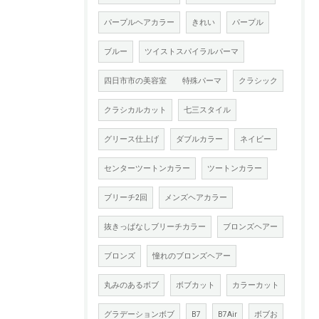
パープルヘアカラー
きれい
パープル
ブルー
ツイストスパイラルパーマ
四日市市の美容室 特殊パーマ
クラシック
クラシカルカット
七三スタイル
グリース仕上げ
ダブルカラー
ネイビー
センターツートンカラー
ツートンカラー
ブリーチ2回
メンズヘアカラー
抜きっぱなしブリーチカラー
ブロンズヘアー
ブロンズ
憧れのブロンズヘアー
丸みのあるボブ
ボブカット
カラーカット
グラデーションボブ
B7
B7Air
ボブお