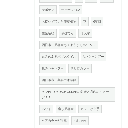
サボテン
サボテンの花
お祝いで頂いた観葉植物
花
6年目
観葉植物
さぼてん
仙人掌
四日市 美容室もくようかんMAHALO
丸みのあるボブスタイル
ﾐﾝﾄシャンプー
夏のシャンプー
楽しむカラー
四日市市 美容室木曜館
MAHALO MOKUYOUKANの外観と店内のイメー
ジ！！
ハワイ
癒し美容室
カットが上手
ヘアカラーが得意
おしゃれ