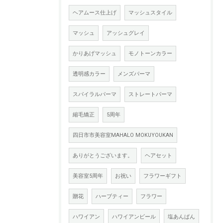
ヘアムース仕上げ
マッシュスタイル
マッシュ
アッシュグレイ
かりあげマッシュ
モノトーンカラー
透明感カラー
メンズパーマ
スパイラルパーマ
ストレートパーマ
縮毛矯正
5周年
四日市市美容室MAHALO MOKUYOUKAN
ありがとうございます。
ヘアセット
美容室5周年
お祝い
フラワーギフト
贈花
ハーブティー
フラワー
ハワイアン
ハワイアンビール
塩あんぱん