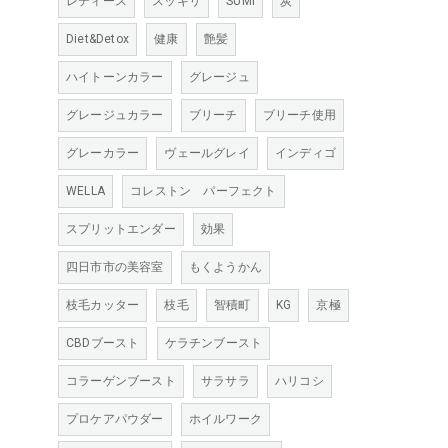
レディース
スッキリ
SUMI
炭
Diet&Detox
健康
艶髪
ハイトーンカラー
グレージュ
グレージュカラー
ブリーチ
ブリーチ使用
グレーカラー
ヴェールグレイ
インディゴ
WELLA
コレストン パーフェクト
スプリットエンダー
効果
四日市市の美容室
もくようかん
枝毛カッター
枝毛
智積町
KG
京極
CBDブースト
ケラチンブースト
コラーゲンブースト
サラサラ
ハリコシ
プロケアパウダー
ホイルワーク