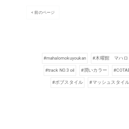
< 前のページ
#mahalomokuyoukan
#木曜館 マハロ
#track NO.3 oil
#潤いカラー
#COTAB
#ボブスタイル
#マッシュスタイ