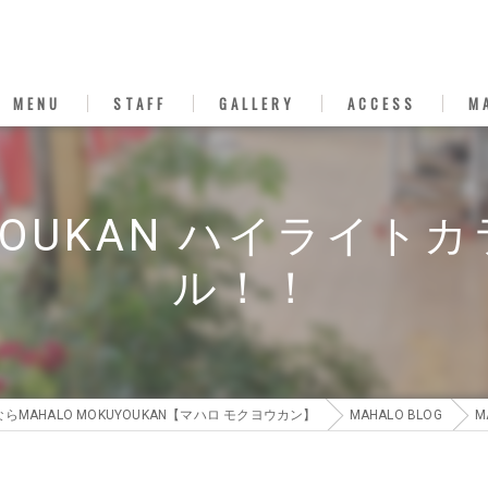
MENU
STAFF
GALLERY
ACCESS
M
UYOUKAN ハイライ
ル！！
MAHALO MOKUYOUKAN【マハロ モクヨウカン】
MAHALO BLOG
M