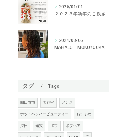
2025/01/01
２０２５年新年のご挨拶
2024/03/06
MAHALO MOKUYOUKAN 特殊パーマ ハリガネパーマ！！
タグ
Tags
四日市市
美容室
メンズ
ホットペッパービューティー
おすすめ
夕日
短髪
ボブ
ボブヘア