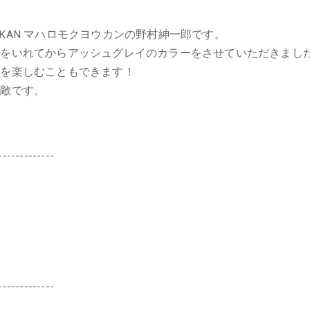
OUKAN マハロモクヨウカンの野村紳一郎です。
トをいれてからアッシュグレイのカラーをさせていただきまし
ーを楽しむこともできます！
素敵です。
-------------
】
-------------