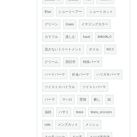
Blue
ショートヘアー
ショートカット
グリーン
Green
イヤリングカラー
カラフル
楽しむ
track
MAHALO
流さないトリートメント
オイル
NO.3
クリーム
四日市
特殊パーマ
ハードパーマ
針金パーマ
ハリガネパーマ
ツイストスパイラル
ツイストパーマ
パーマ
マハロ
壁画
癒し
絵
油絵
ハサミ
texos
texos_scissors
cota
メンズカット
メッシュ