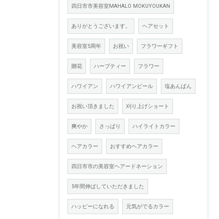
四日市市美容室MAHALO MOKUYOUKAN
ありがとうございます。
ヘアセット
美容室5周年
お祝い
フラワーギフト
贈花
ハーブティー
フラワー
ハワイアン
ハワイアンビール
塩あんぱん
お祝い頂きました
刈り上げショート
爽やか
さっぱり
ハイライトカラー
ヘアカラー
おすすめヘアカラー
四日市市の美容室ヘアードネーション
5年間伸ばしていただきました
ハッピーになれる
元気がでるカラー