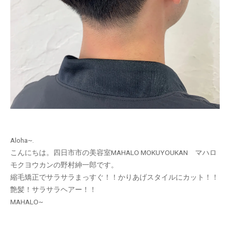
Aloha~.
こんにちは。四日市市の美容室MAHALO MOKUYOUKAN マハロ
モクヨウカンの野村紳一郎です。
縮毛矯正でサラサラまっすぐ！！かりあげスタイルにカット！！
艶髪！サラサラヘアー！！
MAHALO~