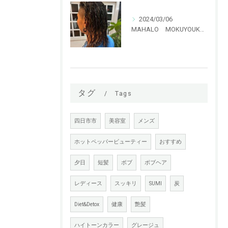
2024/03/06
MAHALO MOKUYOUKAN 特殊パーマ ハリガネパーマ！！
タグ
Tags
四日市市
美容室
メンズ
ホットペッパービューティー
おすすめ
夕日
短髪
ボブ
ボブヘア
レディース
スッキリ
SUMI
炭
Diet&Detox
健康
艶髪
ハイトーンカラー
グレージュ