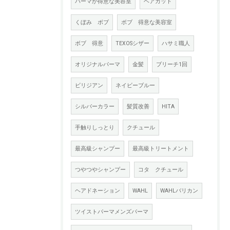
パーマが得意な美容室
ヘアカット
くぼみ ボブ
ボブ 得意な美容室
ボブ 得意
TEXOSシザー
ハサミ職人
オリジナルパーマ
金髪
ブリーチ1回
ビリジアン
ネイビーブルー
シルバーカラー
髪質改善
HITA
手触りしっとり
クチュール
最高級シャンプー
最高級トリートメント
つやつやシャンプー
コタ クチュール
ヘアドネーション
WAHL
WAHLバリカン
ツイストパーマメンズパーマ