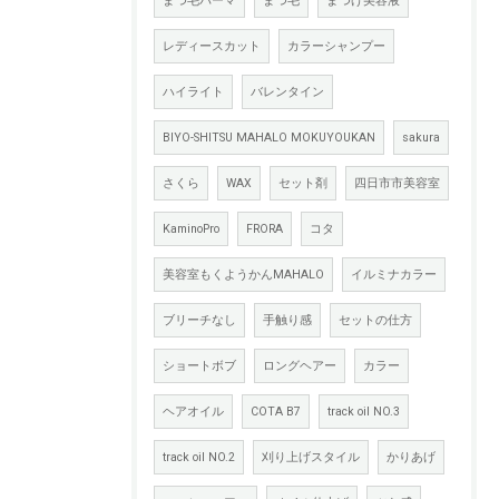
まつ毛パーマ
まつ毛
まつげ美容液
レディースカット
カラーシャンプー
ハイライト
バレンタイン
BIYO-SHITSU MAHALO MOKUYOUKAN
sakura
さくら
WAX
セット剤
四日市市美容室
KaminoPro
FRORA
コタ
美容室もくようかんMAHALO
イルミナカラー
ブリーチなし
手触り感
セットの仕方
ショートボブ
ロングヘアー
カラー
ヘアオイル
COTA B7
track oil NO.3
track oil NO.2
刈り上げスタイル
かりあげ