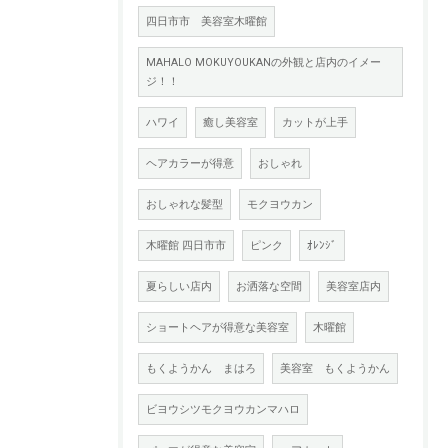
四日市市 美容室木曜館
MAHALO MOKUYOUKANの外観と店内のイメー
ジ！！
ハワイ
癒し美容室
カットが上手
ヘアカラーが得意
おしゃれ
おしゃれな髪型
モクヨウカン
木曜館 四日市市
ピンク
ｵﾚﾝｼﾞ
夏らしい店内
お洒落な空間
美容室店内
ショートヘアが得意な美容室
木曜館
もくようかん まはろ
美容室 もくようかん
ビヨウシツモクヨウカンマハロ