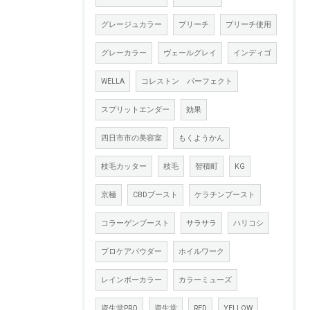
グレージュカラー
ブリーチ
ブリーチ使用
グレーカラー
ヴェールグレイ
インディゴ
WELLA
コレストン パーフェクト
スプリットエンダー
効果
四日市市の美容室
もくようかん
枝毛カッター
枝毛
智積町
KG
京極
CBDブースト
ケラチンブースト
コラーゲンブースト
サラサラ
ハリコシ
プロケアパウダー
ホイルワーク
レインボーカラー
カラーミューズ
資生堂PRO
資生堂
RED
YELLOW