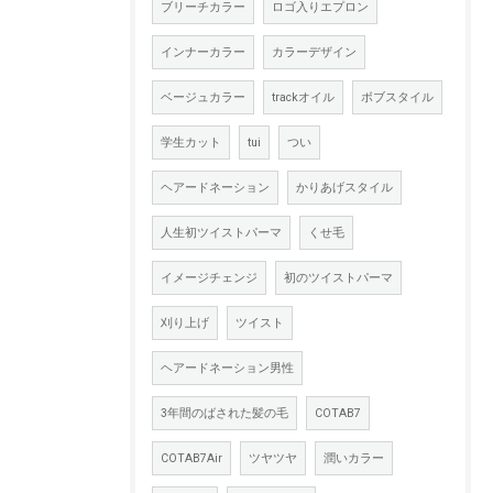
ブリーチカラー
ロゴ入りエプロン
インナーカラー
カラーデザイン
ベージュカラー
trackオイル
ボブスタイル
学生カット
tui
つい
ヘアードネーション
かりあげスタイル
人生初ツイストパーマ
くせ毛
イメージチェンジ
初のツイストパーマ
刈り上げ
ツイスト
ヘアードネーション男性
3年間のばされた髪の毛
COTAB7
COTAB7Air
ツヤツヤ
潤いカラー