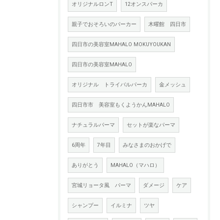
オリジナルロンT
12オンスパーカ
親子でおそろいのパーカー
木曜館 四日市
四日市の美容室MAHALO MOKUYOUKAN
四日市の美容室MAHALO
オリジナル トライバルパーカ
金メッシュ
四日市市 美容室もくようかんMAHALO
ナチュラルパーマ
セットが楽なパーマ
6周年
7年目
みなさまのおかげで
ありがとう
MAHALO（マハロ）
宮城リョータ風 パーマ
ダメージ
ケア
シャンプー
イルミナ
ツヤ