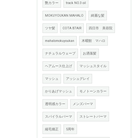
艶カラー
track NO.3 oil
MOKUYOUKAN MAHALO
綺麗な髪
ツヤ髪
COTA B7AIR
四日市 美容院
mahalomokuyoukan
木曜館 マハロ
ナチュラルウェーブ
お洒落髪
ヘアムース仕上げ
マッシュスタイル
マッシュ
アッシュグレイ
かりあげマッシュ
モノトーンカラー
透明感カラー
メンズパーマ
スパイラルパーマ
ストレートパーマ
縮毛矯正
5周年