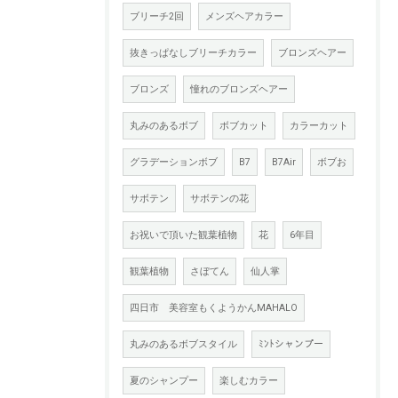
ブリーチ2回
メンズヘアカラー
抜きっぱなしブリーチカラー
ブロンズヘアー
ブロンズ
憧れのブロンズヘアー
丸みのあるボブ
ボブカット
カラーカット
グラデーションボブ
B7
B7Air
ボブお
サボテン
サボテンの花
お祝いで頂いた観葉植物
花
6年目
観葉植物
さぼてん
仙人掌
四日市 美容室もくようかんMAHALO
丸みのあるボブスタイル
ﾐﾝﾄシャンプー
夏のシャンプー
楽しむカラー