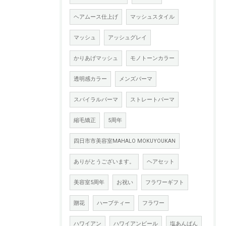
ヘアムース仕上げ
マッシュスタイル
マッシュ
アッシュグレイ
かりあげマッシュ
モノトーンカラー
透明感カラー
メンズパーマ
スパイラルパーマ
ストレートパーマ
縮毛矯正
5周年
四日市市美容室MAHALO MOKUYOUKAN
ありがとうございます。
ヘアセット
美容室5周年
お祝い
フラワーギフト
贈花
ハーブティー
フラワー
ハワイアン
ハワイアンビール
塩あんぱん