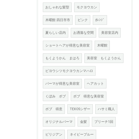
おしゃれな髪型
モクヨウカン
木曜館 四日市市
ピンク
ｵﾚﾝｼﾞ
夏らしい店内
お洒落な空間
美容室店内
ショートヘアが得意な美容室
木曜館
もくようかん まはろ
美容室 もくようかん
ビヨウシツモクヨウカンマハロ
パーマが得意な美容室
ヘアカット
くぼみ ボブ
ボブ 得意な美容室
ボブ 得意
TEXOSシザー
ハサミ職人
オリジナルパーマ
金髪
ブリーチ1回
ビリジアン
ネイビーブルー