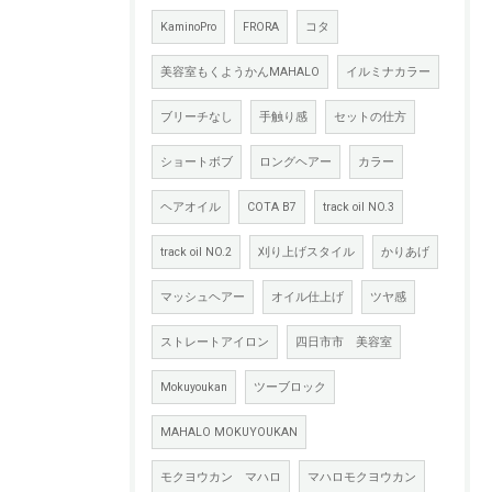
KaminoPro
FRORA
コタ
美容室もくようかんMAHALO
イルミナカラー
ブリーチなし
手触り感
セットの仕方
ショートボブ
ロングヘアー
カラー
ヘアオイル
COTA B7
track oil NO.3
track oil NO.2
刈り上げスタイル
かりあげ
マッシュヘアー
オイル仕上げ
ツヤ感
ストレートアイロン
四日市市 美容室
Mokuyoukan
ツーブロック
MAHALO MOKUYOUKAN
モクヨウカン マハロ
マハロモクヨウカン