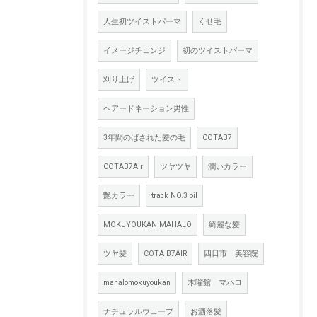
人生初ツイストパーマ
くせ毛
イメージチェンジ
初のツイストパーマ
刈り上げ
ツイスト
ヘアードネーション男性
3年間のばされた髪の毛
COTAB7
COTAB7Air
ツヤツヤ
潤いカラー
艶カラー
track NO.3 oil
MOKUYOUKAN MAHALO
綺麗な髪
ツヤ髪
COTA B7AIR
四日市 美容院
mahalomokuyoukan
木曜館 マハロ
ナチュラルウェーブ
お洒落髪