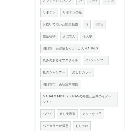
グラデーションボブ
B7
B7Air
ボブお
サボテン
サボテンの花
お祝いで頂いた観葉植物
花
6年目
観葉植物
さぼてん
仙人掌
四日市 美容室もくようかんMAHALO
丸みのあるボブスタイル
ﾐﾝﾄシャンプー
夏のシャンプー
楽しむカラー
四日市市 美容室木曜館
MAHALO MOKUYOUKANの外観と店内のイメー
ジ！！
ハワイ
癒し美容室
カットが上手
ヘアカラーが得意
おしゃれ