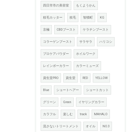
四日市市の美容室
もくようかん
枝毛カッター
枝毛
智積町
KG
京極
CBDブースト
ケラチンブースト
コラーゲンブースト
サラサラ
ハリコシ
プロケアパウダー
ホイルワーク
レインボーカラー
カラーミューズ
資生堂PRO
資生堂
RED
YELLOW
Blue
ショートヘアー
ショートカット
グリーン
Green
イヤリングカラー
カラフル
楽しむ
track
MAHALO
流さないトリートメント
オイル
NO.3