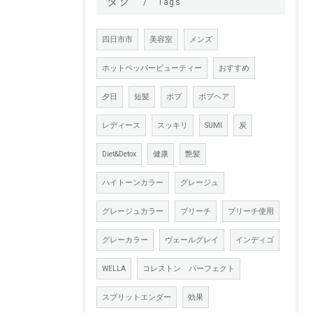
タグ
Tags
四日市市
美容室
メンズ
ホットペッパービューティー
おすすめ
夕日
短髪
ボブ
ボブヘア
レディース
スッキリ
SUMI
炭
Diet&Detox
健康
艶髪
ハイトーンカラー
グレージュ
グレージュカラー
ブリーチ
ブリーチ使用
グレーカラー
ヴェールグレイ
インディゴ
WELLA
コレストン パーフェクト
スプリットエンダー
効果