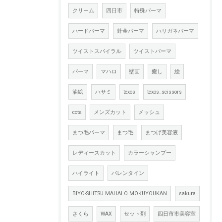
クリーム
四日市
特殊パーマ
ハードパーマ
針金パーマ
ハリガネパーマ
ツイストスパイラル
ツイストパーマ
パーマ
マハロ
壁画
癒し
絵
油絵
ハサミ
texos
texos_scissors
cota
メンズカット
メッシュ
まつ毛パーマ
まつ毛
まつげ美容液
レディースカット
カラーシャンプー
ハイライト
バレンタイン
BIYO-SHITSU MAHALO MOKUYOUKAN
sakura
さくら
WAX
セット剤
四日市市美容室