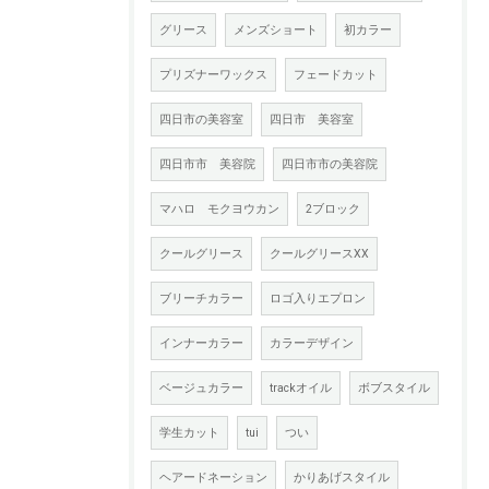
グリース
メンズショート
初カラー
プリズナーワックス
フェードカット
四日市の美容室
四日市 美容室
四日市市 美容院
四日市市の美容院
マハロ モクヨウカン
2ブロック
クールグリース
クールグリースXX
ブリーチカラー
ロゴ入りエプロン
インナーカラー
カラーデザイン
ベージュカラー
trackオイル
ボブスタイル
学生カット
tui
つい
ヘアードネーション
かりあげスタイル