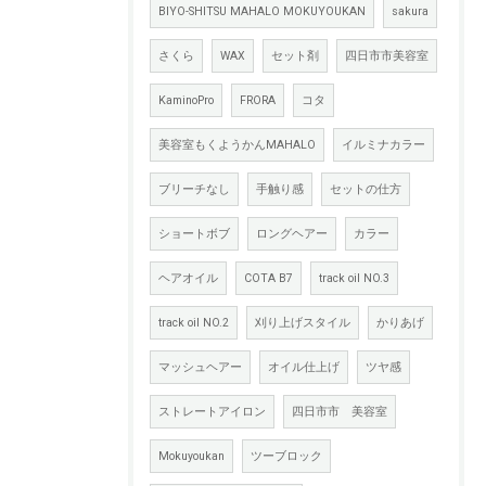
BIYO-SHITSU MAHALO MOKUYOUKAN
sakura
さくら
WAX
セット剤
四日市市美容室
KaminoPro
FRORA
コタ
美容室もくようかんMAHALO
イルミナカラー
ブリーチなし
手触り感
セットの仕方
ショートボブ
ロングヘアー
カラー
ヘアオイル
COTA B7
track oil NO.3
track oil NO.2
刈り上げスタイル
かりあげ
マッシュヘアー
オイル仕上げ
ツヤ感
ストレートアイロン
四日市市 美容室
Mokuyoukan
ツーブロック