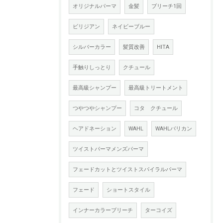
オリジナルパーマ
金髪
ブリーチ1回
ビリジアン
ネイビーブルー
シルバーカラー
髪質改善
HITA
手触りしっとり
クチュール
最高級シャンプー
最高級トリートメント
つやつやシャンプー
コタ クチュール
ヘアドネーション
WAHL
WAHLバリカン
ツイストパーマメンズパーマ
フェードカットとツイストスパイラルパーマ
フェード
ショートスタイル
インナーカラーブリーチ
ターコイズ