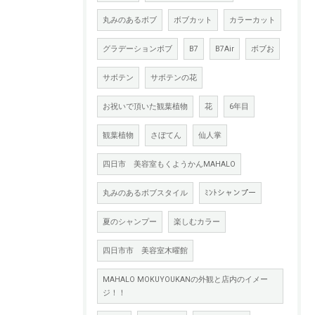
丸みのあるボブ
ボブカット
カラーカット
グラデーションボブ
B7
B7Air
ボブお
サボテン
サボテンの花
お祝いで頂いた観葉植物
花
6年目
観葉植物
さぼてん
仙人掌
四日市 美容室もくようかんMAHALO
丸みのあるボブスタイル
ﾐﾝﾄシャンプー
夏のシャンプー
楽しむカラー
四日市市 美容室木曜館
MAHALO MOKUYOUKANの外観と店内のイメー
ジ！！