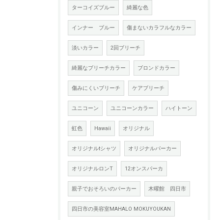
ターコイズブルー
綺麗な色
インナー ブルー
傷まないカラフルなカラー
淡いカラー
2回ブリーチ
綺麗なブリーチカラー
ブロンドカラー
傷みにくいブリーチ
ケアブリーチ
ユニコーン
ユニコーンカラー
ハイトーン
虹色
Hawaii
オリジナル
オリジナルtシャツ
オリジナルパーカー
オリジナルロンT
12オンスパーカ
親子でおそろいのパーカー
木曜館 四日市
四日市の美容室MAHALO MOKUYOUKAN