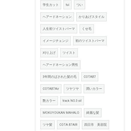
学生カット
tui
つい
ヘアードネーション
かりあげスタイル
人生初ツイストパーマ
くせ毛
イメージチェンジ
初のツイストパーマ
刈り上げ
ツイスト
ヘアードネーション男性
3年間のばされた髪の毛
COTAB7
COTAB7Air
ツヤツヤ
潤いカラー
艶カラー
track NO.3 oil
MOKUYOUKAN MAHALO
綺麗な髪
ツヤ髪
COTA B7AIR
四日市 美容院