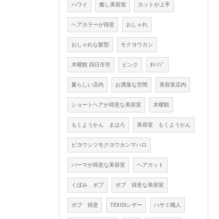
ハワイ
癒し美容室
カットが上手
ヘアカラーが得意
おしゃれ
おしゃれな髪型
モクヨウカン
木曜館 四日市市
ピンク
ｵﾚﾝｼﾞ
夏らしい店内
お洒落な空間
美容室店内
ショートヘアが得意な美容室
木曜館
もくようかん まはろ
美容室 もくようかん
ビヨウシツモクヨウカンマハロ
パーマが得意な美容室
ヘアカット
くぼみ ボブ
ボブ 得意な美容室
ボブ 得意
TEXOSシザー
ハサミ職人