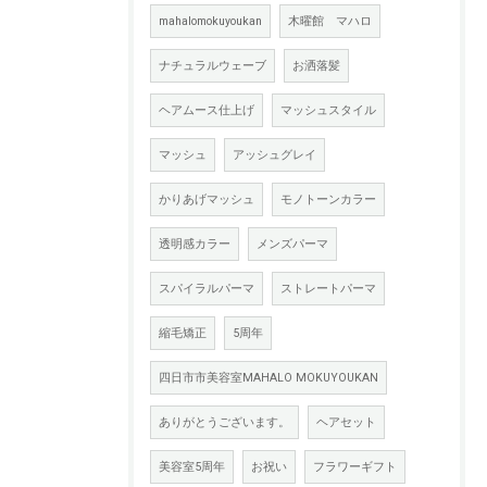
mahalomokuyoukan
木曜館 マハロ
ナチュラルウェーブ
お洒落髪
ヘアムース仕上げ
マッシュスタイル
マッシュ
アッシュグレイ
かりあげマッシュ
モノトーンカラー
透明感カラー
メンズパーマ
スパイラルパーマ
ストレートパーマ
縮毛矯正
5周年
四日市市美容室MAHALO MOKUYOUKAN
ありがとうございます。
ヘアセット
美容室5周年
お祝い
フラワーギフト