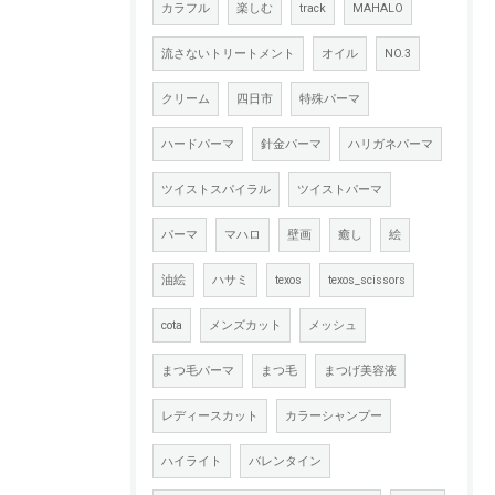
カラフル
楽しむ
track
MAHALO
流さないトリートメント
オイル
NO.3
クリーム
四日市
特殊パーマ
ハードパーマ
針金パーマ
ハリガネパーマ
ツイストスパイラル
ツイストパーマ
パーマ
マハロ
壁画
癒し
絵
油絵
ハサミ
texos
texos_scissors
cota
メンズカット
メッシュ
まつ毛パーマ
まつ毛
まつげ美容液
レディースカット
カラーシャンプー
ハイライト
バレンタイン