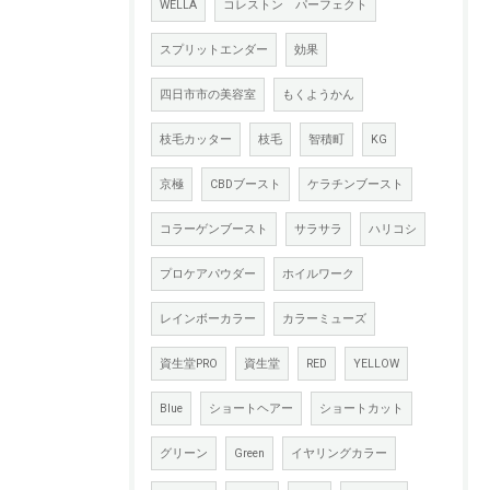
WELLA
コレストン パーフェクト
スプリットエンダー
効果
四日市市の美容室
もくようかん
枝毛カッター
枝毛
智積町
KG
京極
CBDブースト
ケラチンブースト
コラーゲンブースト
サラサラ
ハリコシ
プロケアパウダー
ホイルワーク
レインボーカラー
カラーミューズ
資生堂PRO
資生堂
RED
YELLOW
Blue
ショートヘアー
ショートカット
グリーン
Green
イヤリングカラー