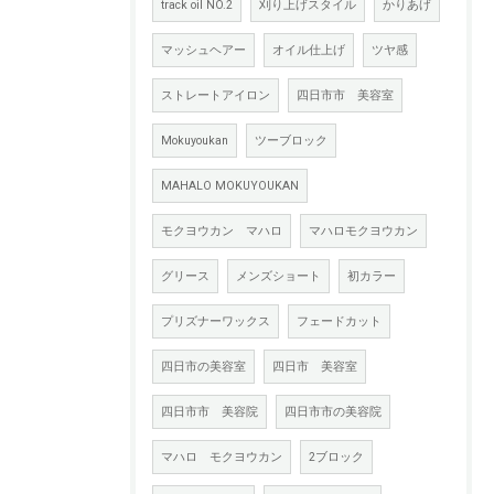
track oil NO.2
刈り上げスタイル
かりあげ
マッシュヘアー
オイル仕上げ
ツヤ感
ストレートアイロン
四日市市 美容室
Mokuyoukan
ツーブロック
MAHALO MOKUYOUKAN
モクヨウカン マハロ
マハロモクヨウカン
グリース
メンズショート
初カラー
プリズナーワックス
フェードカット
四日市の美容室
四日市 美容室
四日市市 美容院
四日市市の美容院
マハロ モクヨウカン
2ブロック