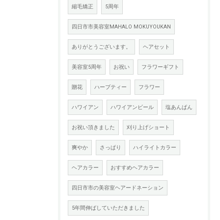
縮毛矯正
5周年
四日市市美容室MAHALO MOKUYOUKAN
ありがとうございます。
ヘアセット
美容室5周年
お祝い
フラワーギフト
贈花
ハーブティー
フラワー
ハワイアン
ハワイアンビール
塩あんぱん
お祝い頂きました
刈り上げショート
爽やか
さっぱり
ハイライトカラー
ヘアカラー
おすすめヘアカラー
四日市市の美容室ヘアードネーション
5年間伸ばしていただきました