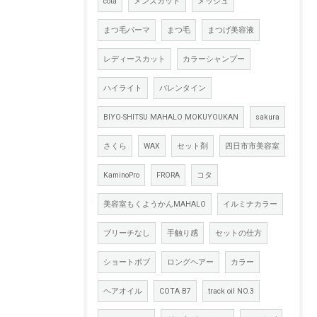
cota
メンズカット
メッシュ
まつ毛パーマ
まつ毛
まつげ美容液
レディースカット
カラーシャンプー
ハイライト
バレンタイン
BIYO-SHITSU MAHALO MOKUYOUKAN
sakura
さくら
WAX
セット剤
四日市市美容室
KaminoPro
FRORA
コタ
美容室もくようかんMAHALO
イルミナカラー
ブリーチなし
手触り感
セットの仕方
ショートボブ
ロングヘアー
カラー
ヘアオイル
COTA B7
track oil NO.3