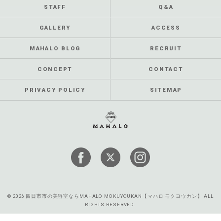
STAFF
Q&A
GALLERY
ACCESS
MAHALO BLOG
RECRUIT
CONCEPT
CONTACT
PRIVACY POLICY
SITEMAP
© 2026 四日市市の美容室ならMAHALO MOKUYOUKAN【マハロ モクヨウカン】 ALL
RIGHTS RESERVED.