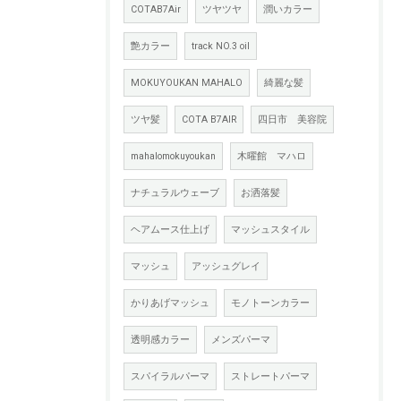
COTAB7Air
ツヤツヤ
潤いカラー
艶カラー
track NO.3 oil
MOKUYOUKAN MAHALO
綺麗な髪
ツヤ髪
COTA B7AIR
四日市 美容院
mahalomokuyoukan
木曜館 マハロ
ナチュラルウェーブ
お洒落髪
ヘアムース仕上げ
マッシュスタイル
マッシュ
アッシュグレイ
かりあげマッシュ
モノトーンカラー
透明感カラー
メンズパーマ
スパイラルパーマ
ストレートパーマ