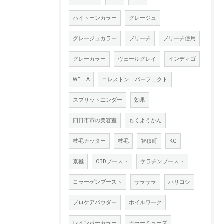
ハイトーンカラー
グレージュ
グレージュカラー
ブリーチ
ブリーチ使用
グレーカラー
ヴェールグレイ
インディゴ
WELLA
コレストン パーフェクト
スプリットエンダー
効果
四日市市の美容室
もくようかん
枝毛カッター
枝毛
智積町
KG
京極
CBDブースト
ケラチンブースト
コラーゲンブースト
サラサラ
ハリコシ
プロケアパウダー
ホイルワーク
レインボーカラー
カラーミューズ