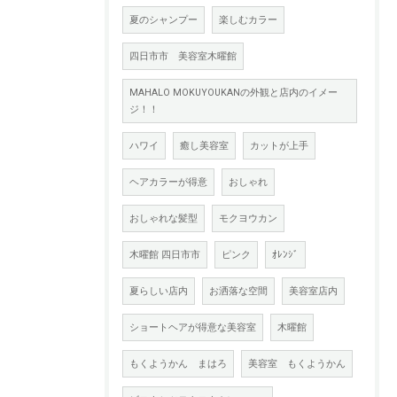
夏のシャンプー
楽しむカラー
四日市市 美容室木曜館
MAHALO MOKUYOUKANの外観と店内のイメー
ジ！！
ハワイ
癒し美容室
カットが上手
ヘアカラーが得意
おしゃれ
おしゃれな髪型
モクヨウカン
木曜館 四日市市
ピンク
ｵﾚﾝｼﾞ
夏らしい店内
お洒落な空間
美容室店内
ショートヘアが得意な美容室
木曜館
もくようかん まはろ
美容室 もくようかん