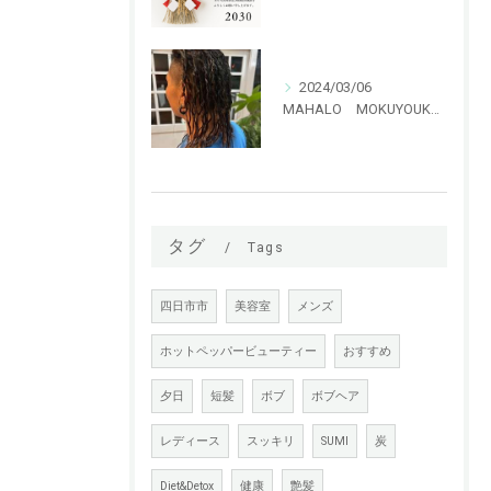
2024/03/06
MAHALO MOKUYOUKAN 特殊パーマ ハリガネパーマ！！
タグ
Tags
四日市市
美容室
メンズ
ホットペッパービューティー
おすすめ
夕日
短髪
ボブ
ボブヘア
レディース
スッキリ
SUMI
炭
Diet&Detox
健康
艶髪