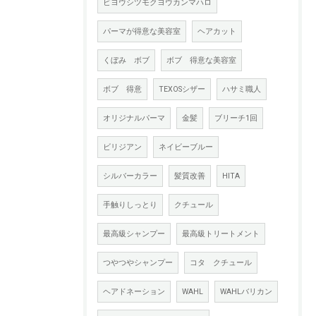
ビヨウシツモクヨウカンマハロ
パーマが得意な美容室
ヘアカット
くぼみ ボブ
ボブ 得意な美容室
ボブ 得意
TEXOSシザー
ハサミ職人
オリジナルパーマ
金髪
ブリーチ1回
ビリジアン
ネイビーブルー
シルバーカラー
髪質改善
HITA
手触りしっとり
クチュール
最高級シャンプー
最高級トリートメント
つやつやシャンプー
コタ クチュール
ヘアドネーション
WAHL
WAHLバリカン