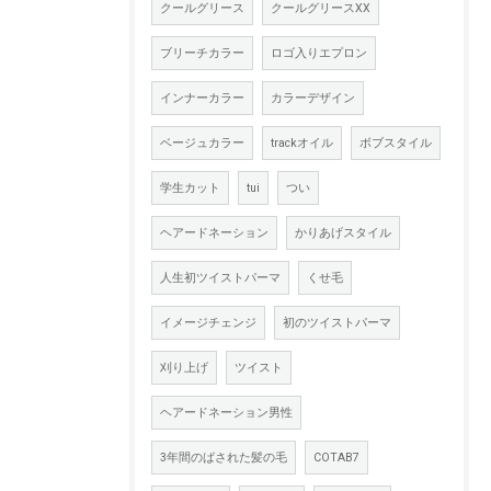
クールグリース
クールグリースXX
ブリーチカラー
ロゴ入りエプロン
インナーカラー
カラーデザイン
ベージュカラー
trackオイル
ボブスタイル
学生カット
tui
つい
ヘアードネーション
かりあげスタイル
人生初ツイストパーマ
くせ毛
イメージチェンジ
初のツイストパーマ
刈り上げ
ツイスト
ヘアードネーション男性
3年間のばされた髪の毛
COTAB7