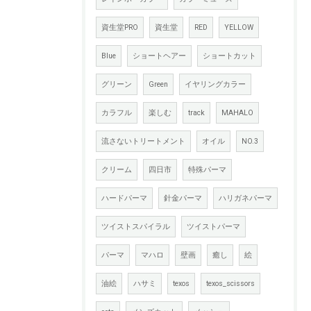
資生堂PRO
資生堂
RED
YELLOW
Blue
ショートヘアー
ショートカット
グリーン
Green
イヤリングカラー
カラフル
楽しむ
track
MAHALO
流さないトリートメント
オイル
NO.3
クリーム
四日市
特殊パーマ
ハードパーマ
針金パーマ
ハリガネパーマ
ツイストスパイラル
ツイストパーマ
パーマ
マハロ
壁画
癒し
絵
油絵
ハサミ
texos
texos_scissors