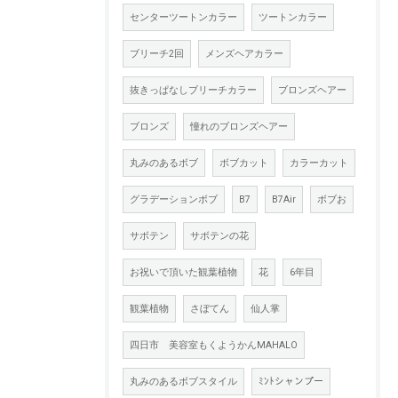
センターツートンカラー
ツートンカラー
ブリーチ2回
メンズヘアカラー
抜きっぱなしブリーチカラー
ブロンズヘアー
ブロンズ
憧れのブロンズヘアー
丸みのあるボブ
ボブカット
カラーカット
グラデーションボブ
B7
B7Air
ボブお
サボテン
サボテンの花
お祝いで頂いた観葉植物
花
6年目
観葉植物
さぼてん
仙人掌
四日市 美容室もくようかんMAHALO
丸みのあるボブスタイル
ﾐﾝﾄシャンプー